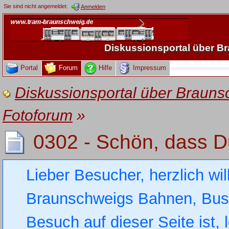
Sie sind nicht angemeldet.
Anmelden
Diskussionsportal über 
Portal
Forum
Hilfe
Impressum
Diskussionsportal über Brau
Fotoforum
»
0302 - Schön, dass Du
Lieber Besucher, herzlich wi
Braunschweigs Bahnen, Busse
Besuch auf dieser Seite ist, 