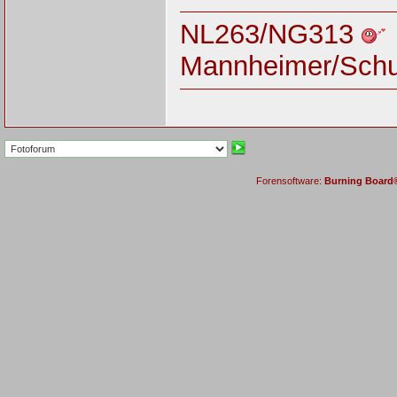
NL263/NG313
Mannheimer/Sch
Forensoftware:
Burning Board® 