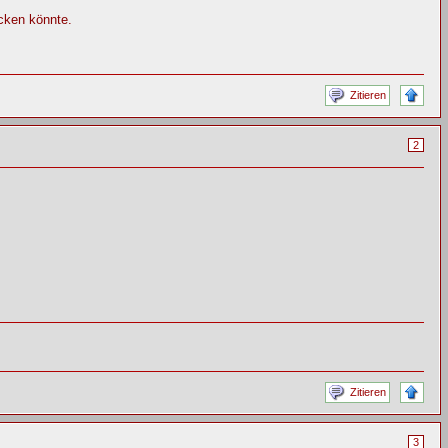
cken könnte.
Zitieren
2
Zitieren
3