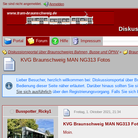
Sie sind nicht angemeldet.
Anmelden
Diskus
Portal
Forum
Hilfe
Impressum
Diskussionsportal über Braunschweigs Bahnen, Busse und ÖPNV
»
Brau
KVG Braunschweig MAN NG313 Fotos
Lieber Besucher, herzlich willkommen bei: Diskussionsportal über B
Bedienung dieser Seite näher erläutert. Darüber hinaus sollten Sie 
Sie sich ausführlich
über den Registrierungsvorgang. Falls Sie sich b
Busspotter_Ricky1
Freitag, 1. Oktober 2021, 21:34
KVG Braunschweig MAN NG313 Fo
Moin.