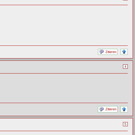
Zitieren
4
Zitieren
5