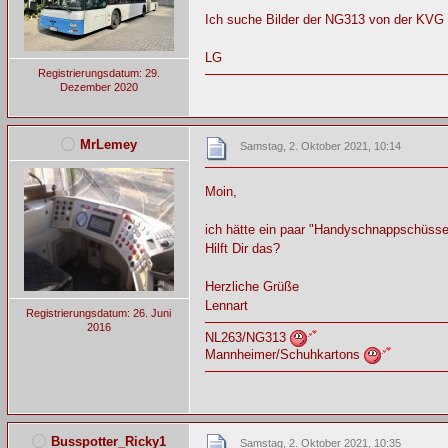
Ich suche Bilder der NG313 von der KVG 
LG
Registrierungsdatum: 29.
Dezember 2020
MrLemey
Samstag, 2. Oktober 2021, 10:14
Moin,
ich hätte ein paar "Handyschnappschüsse" 
Hilft Dir das?
Herzliche Grüße
Lennart
Registrierungsdatum: 26. Juni
2016
NL263/NG313
Mannheimer/Schuhkartons
Busspotter_Ricky1
Samstag, 2. Oktober 2021, 10:35