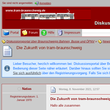
Sie sind nicht angemeldet.
Anmelden
Diskus
Portal
Forum
Hilfe
Impressum
Diskussionsportal über Braunschweigs Bahnen, Busse und ÖPNV
»
New
Die Zukunft von tram-braunschweig
Lieber Besucher, herzlich willkommen bei: Diskussionsportal über B
Bedienung dieser Seite näher erläutert. Darüber hinaus sollten Sie 
Sie sich ausführlich
über den Registrierungsvorgang. Falls Sie sich b
Natias
Montag, 8. November 2021, 12:57
Registrierungsdatum: 1.
Die Zukunft von tram-braunschwei
Januar 1970
Hallo alle zusammen