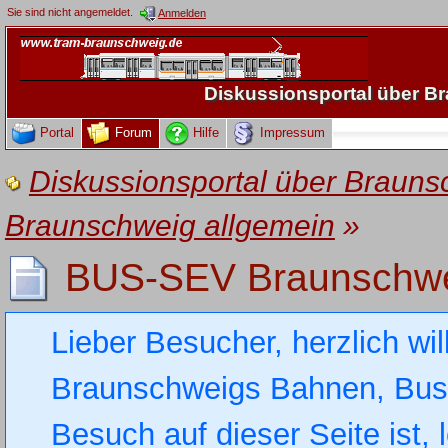
Sie sind nicht angemeldet.
Anmelden
Diskussionsportal über 
Portal
Forum
Hilfe
Impressum
Diskussionsportal über Brau
Braunschweig allgemein
»
BUS-SEV Braunschwe
Lieber Besucher, herzlich wi
Braunschweigs Bahnen, Busse
Besuch auf dieser Seite ist, 