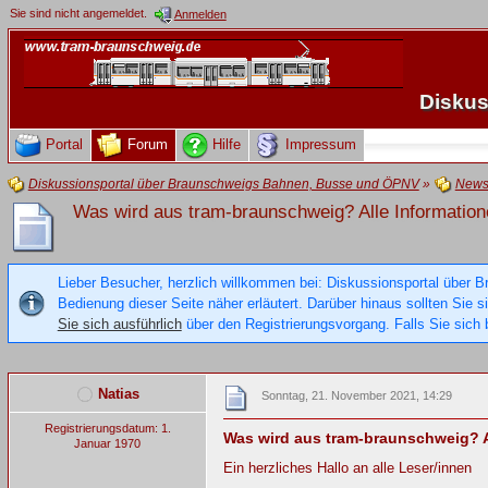
Sie sind nicht angemeldet.
Anmelden
Diskus
Portal
Forum
Hilfe
Impressum
Diskussionsportal über Braunschweigs Bahnen, Busse und ÖPNV
»
New
Was wird aus tram-braunschweig? Alle Information
Lieber Besucher, herzlich willkommen bei: Diskussionsportal über B
Bedienung dieser Seite näher erläutert. Darüber hinaus sollten Sie 
Sie sich ausführlich
über den Registrierungsvorgang. Falls Sie sich b
Natias
Sonntag, 21. November 2021, 14:29
Registrierungsdatum: 1.
Was wird aus tram-braunschweig? A
Januar 1970
Ein herzliches Hallo an alle Leser/innen