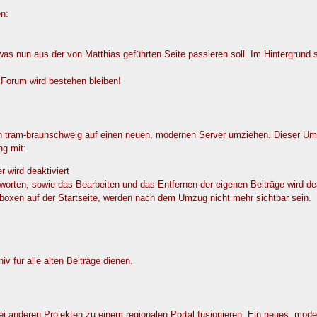
en:
s nun aus der von Matthias geführten Seite passieren soll. Im Hintergrund s
s Forum wird bestehen bleiben!
 tram-braunschweig auf einen neuen, modernen Server umziehen. Dieser Umz
ng mit:
r wird deaktiviert
orten, sowie das Bearbeiten und das Entfernen der eigenen Beiträge wird dea
oboxen auf der Startseite, werden nach dem Umzug nicht mehr sichtbar sein.
 für alle alten Beiträge dienen.
i anderen Projekten zu einem regionalen Portal fusionieren. Ein neues, mod