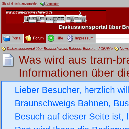
Sie sind nicht angemeldet.
Anmelden
Diskussionsportal über 
Portal
Forum
Hilfe
Impressum
Diskussionsportal über Braunschweigs Bahnen, Busse und ÖPNV
»
News
Was wird aus tram-br
Informationen über di
Lieber Besucher, herzlich wi
Braunschweigs Bahnen, Busse
Besuch auf dieser Seite ist, 