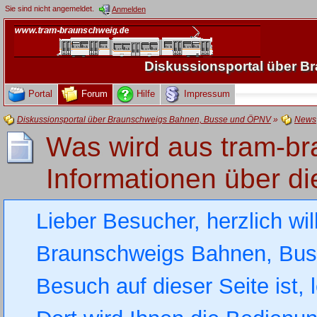
Sie sind nicht angemeldet.
Anmelden
Diskussionsportal über 
Portal
Forum
Hilfe
Impressum
Diskussionsportal über Braunschweigs Bahnen, Busse und ÖPNV
»
News
Was wird aus tram-br
Informationen über di
Lieber Besucher, herzlich wi
Braunschweigs Bahnen, Busse
Besuch auf dieser Seite ist, 