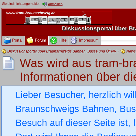
Sie sind nicht angemeldet.
Anmelden
Diskussionsportal über 
Portal
Forum
Hilfe
Impressum
Diskussionsportal über Braunschweigs Bahnen, Busse und ÖPNV
»
News
Was wird aus tram-br
Informationen über di
Lieber Besucher, herzlich wi
Braunschweigs Bahnen, Busse
Besuch auf dieser Seite ist, 