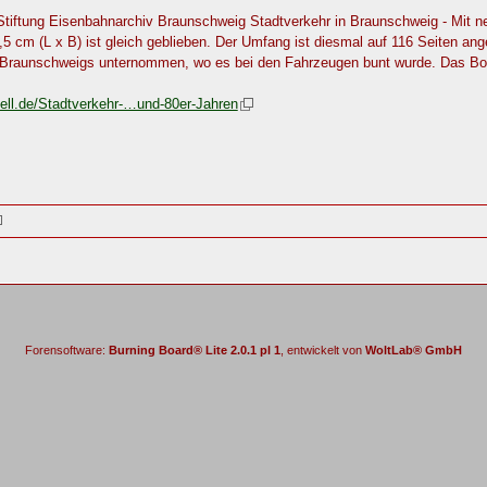
 Stiftung Eisenbahnarchiv Braunschweig Stadtverkehr in Braunschweig - Mit neu
5 cm (L x B) ist gleich geblieben. Der Umfang ist diesmal auf 116 Seiten ang
s Braunschweigs unternommen, wo es bei den Fahrzeugen bunt wurde. Das B
dell.de/Stadtverkehr-…und-80er-Jahren
Forensoftware:
Burning Board® Lite 2.0.1 pl 1
, entwickelt von
WoltLab® GmbH