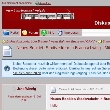
Sie sind nicht angemeldet.
Anmelden
Diskus
Portal
Forum
Hilfe
Impressum
Diskussionsportal über Braunschweigs Bahnen, Busse und ÖPNV
»
Brau
Neues Booklet: Stadtverkehr in Braunschweig - Mit
Lieber Besucher, herzlich willkommen bei: Diskussionsportal über B
Bedienung dieser Seite näher erläutert. Darüber hinaus sollten Sie 
Sie sich ausführlich
über den Registrierungsvorgang. Falls Sie sich b
Jens Winnig
Mittwoch, 24. November 2021, 15:52
Registrierungsdatum: 9. Juli
Neues Booklet: Stadtverkehr in Bra
2006
Hallo,