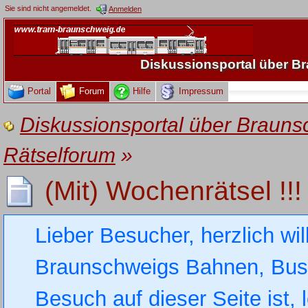
Sie sind nicht angemeldet.
Anmelden
Diskussionsportal über 
Portal
Forum
Hilfe
Impressum
Diskussionsportal über Brau
Rätselforum
»
(Mit) Wochenrätsel !!!
Lieber Besucher, herzlich wi
Braunschweigs Bahnen, Busse
Besuch auf dieser Seite ist, 