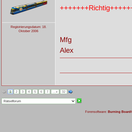
+++++++Richtig+++++
Registrierungsdatum: 18.
Oktober 2006
Mfg
Alex
1
2
3
4
5
6
7
…
32
Forensoftware:
Burning Board® 