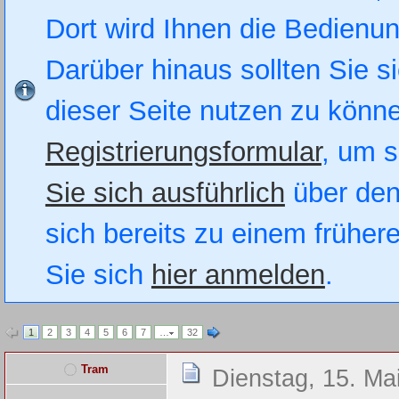
Dort wird Ihnen die Bedienung
Darüber hinaus sollten Sie si
dieser Seite nutzen zu könn
Registrierungsformular
, um s
Sie sich ausführlich
über den
sich bereits zu einem früher
Sie sich
hier anmelden
.
1
2
3
4
5
6
7
…
32
Tram
Dienstag, 15. Ma