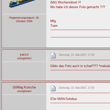
(Mit) Wochenrätsel !!!
Wo habe ich dieses Foto gemacht ???
Registrierungsdatum: 18.
Mfg
Oktober 2006
Tram
yacco
Dienstag, 15. Mai 2007, 17:08
unregistriert
Gibts das Foto auch in scharf??? *malsal
DüWag Kutsche
Dienstag, 15. Mai 2007, 17:35
unregistriert
07er MAN-Solobus