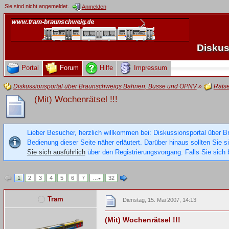
Sie sind nicht angemeldet.
Anmelden
Diskus
Portal
Forum
Hilfe
Impressum
Diskussionsportal über Braunschweigs Bahnen, Busse und ÖPNV
»
Rätse
(Mit) Wochenrätsel !!!
Lieber Besucher, herzlich willkommen bei: Diskussionsportal über B
Bedienung dieser Seite näher erläutert. Darüber hinaus sollten Sie 
Sie sich ausführlich
über den Registrierungsvorgang. Falls Sie sich b
1
2
3
4
5
6
7
…
32
Tram
Dienstag, 15. Mai 2007, 14:13
(Mit) Wochenrätsel !!!