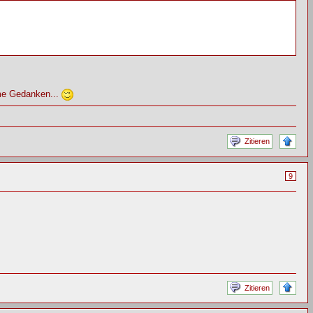
me Gedanken...
Zitieren
9
Zitieren