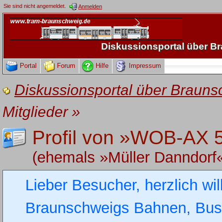
Sie sind nicht angemeldet.
Anmelden
Diskussionsportal über 
Portal
Forum
Hilfe
Impressum
Diskussionsportal über Brau
Mitglieder
»
Profil von »WOB-AX 
(ehemals »Müller Danndorf
Lieber Besucher, herzlich wi
Braunschweigs Bahnen, Busse