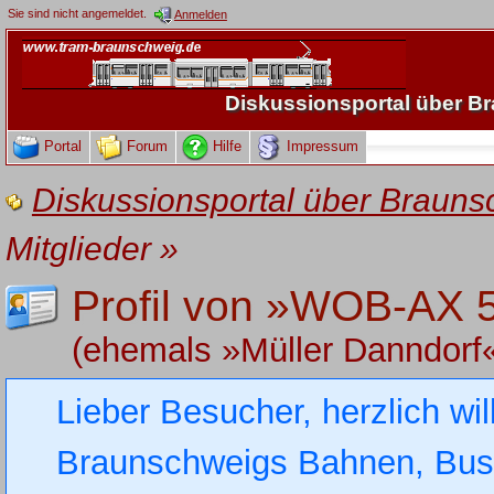
Sie sind nicht angemeldet.
Anmelden
Diskussionsportal über 
Portal
Forum
Hilfe
Impressum
Diskussionsportal über Brau
Mitglieder
»
Profil von »WOB-AX 
(ehemals »Müller Danndorf
Lieber Besucher, herzlich wi
Braunschweigs Bahnen, Busse