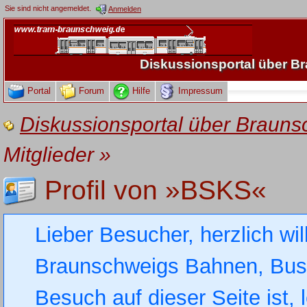
Sie sind nicht angemeldet.
Anmelden
Diskussionsportal über 
Portal
Forum
Hilfe
Impressum
Diskussionsportal über Brau
Mitglieder
»
Profil von »BSKS«
Lieber Besucher, herzlich wi
Braunschweigs Bahnen, Busse
Besuch auf dieser Seite ist, 