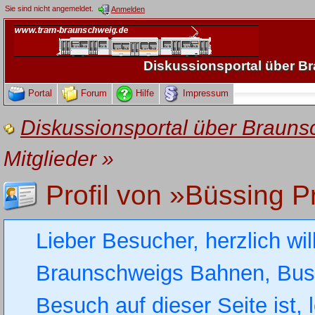
Sie sind nicht angemeldet.
Anmelden
Diskussionsportal über 
Portal
Forum
Hilfe
Impressum
Diskussionsportal über Brau
Mitglieder
»
Profil von »Büssing P
Lieber Besucher, herzlich wi
Braunschweigs Bahnen, Busse
Besuch auf dieser Seite ist, 