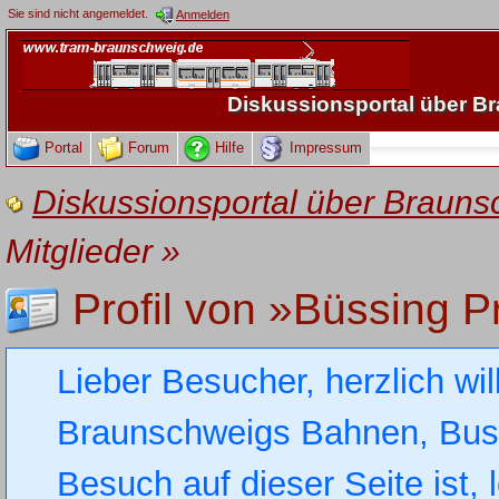
Sie sind nicht angemeldet.
Anmelden
Diskussionsportal über 
Portal
Forum
Hilfe
Impressum
Diskussionsportal über Brau
Mitglieder
»
Profil von »Büssing P
Lieber Besucher, herzlich wi
Braunschweigs Bahnen, Busse
Besuch auf dieser Seite ist, 