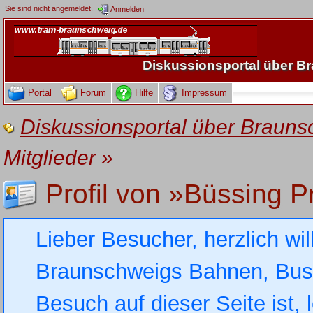
Sie sind nicht angemeldet.
Anmelden
Diskussionsportal über 
Portal
Forum
Hilfe
Impressum
Diskussionsportal über Brau
Mitglieder
»
Profil von »Büssing P
Lieber Besucher, herzlich wi
Braunschweigs Bahnen, Busse
Besuch auf dieser Seite ist, 