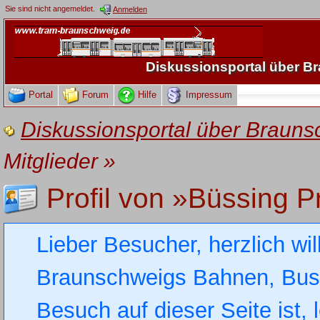
Sie sind nicht angemeldet.
Anmelden
Diskussionsportal über 
Portal
Forum
Hilfe
Impressum
Diskussionsportal über Brau
Mitglieder
»
Profil von »Büssing P
Lieber Besucher, herzlich wi
Braunschweigs Bahnen, Busse
Besuch auf dieser Seite ist, 