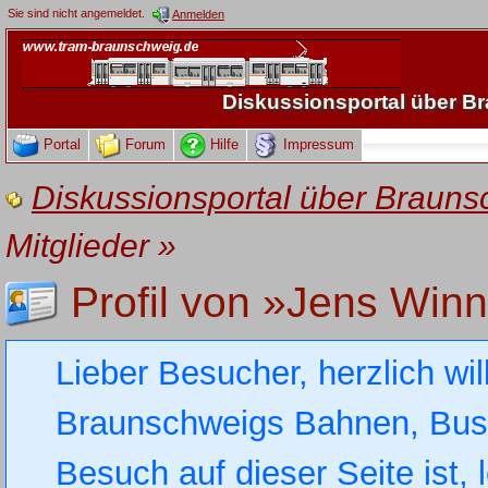
Sie sind nicht angemeldet.
Anmelden
Diskussionsportal über 
Portal
Forum
Hilfe
Impressum
Diskussionsportal über Brau
Mitglieder
»
Profil von »Jens Winn
Lieber Besucher, herzlich wi
Braunschweigs Bahnen, Busse
Besuch auf dieser Seite ist, 