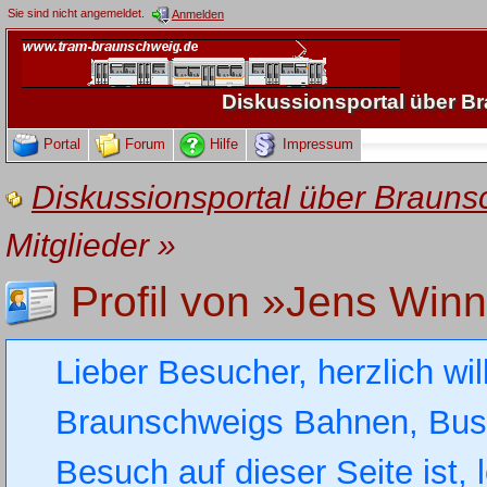
Sie sind nicht angemeldet.
Anmelden
Diskussionsportal über 
Portal
Forum
Hilfe
Impressum
Diskussionsportal über Brau
Mitglieder
»
Profil von »Jens Winn
Lieber Besucher, herzlich wi
Braunschweigs Bahnen, Busse
Besuch auf dieser Seite ist, 