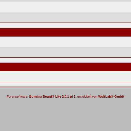
Forensoftware:
Burning Board® Lite 2.0.1 pl 1
, entwickelt von
WoltLab® GmbH