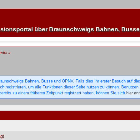
sionsportal über Braunschweigs Bahnen, Buss
ieder
»
raunschweigs Bahnen, Busse und ÖPNV. Falls dies Ihr erster Besuch auf dieser
sich registrieren, um alle Funktionen dieser Seite nutzen zu können. Benutzen
ereits zu einem früheren Zeitpunkt registriert haben, können Sie sich
hier an
ag)