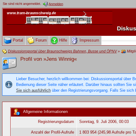
Sie sind nicht angemeldet.
Anmelden
Diskus
Portal
Forum
Hilfe
Impressum
Diskussionsportal über Braunschweigs Bahnen, Busse und ÖPNV
»
Mitgl
Profil von »Jens Winnig«
Lieber Besucher, herzlich willkommen bei: Diskussionsportal über B
Bedienung dieser Seite näher erläutert. Darüber hinaus sollten Sie 
Sie sich ausführlich
über den Registrierungsvorgang. Falls Sie sich b
Allgemeine Informationen
Registrierungsdatum
Sonntag, 9. Juli 2006, 00:03
Anzahl der Profil-Aufrufe
1 803 954 (245,98 Aufrufe pro T