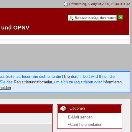
Donnerstag, 6. August 2026, 19:40 UTC+2
e und ÖPNV
 Seite ist, lesen Sie sich bitte die
Hilfe
durch. Dort wird Ihnen die
 Sie das
Registrierungsformular
, um sich zu registrieren oder
informieren
melden
.
Optionen
E-Mail senden
vCard herunterladen