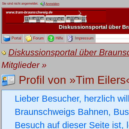
Sie sind nicht angemeldet.
Anmelden
Diskussionsportal über 
Portal
Forum
Hilfe
Impressum
Diskussionsportal über Brau
Mitglieder
»
Profil von »Tim Eilers
Lieber Besucher, herzlich wi
Braunschweigs Bahnen, Busse
Besuch auf dieser Seite ist, 