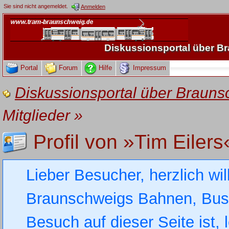
Sie sind nicht angemeldet.
Anmelden
Diskussionsportal über 
Portal
Forum
Hilfe
Impressum
Diskussionsportal über Brau
Mitglieder
»
Profil von »Tim Eilers
Lieber Besucher, herzlich wi
Braunschweigs Bahnen, Busse
Besuch auf dieser Seite ist, 