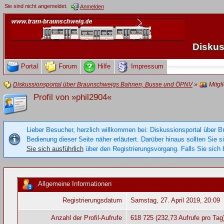
Sie sind nicht angemeldet.
Anmelden
Diskus
Portal
Forum
Hilfe
Impressum
Diskussionsportal über Braunschweigs Bahnen, Busse und ÖPNV
»
Mitgl
Profil von »phil2904«
Lieber Besucher, herzlich willkommen bei: Diskussionsportal über B
Bedienung dieser Seite näher erläutert. Darüber hinaus sollten Sie 
Sie sich ausführlich
über den Registrierungsvorgang. Falls Sie sich b
Allgemeine Informationen
Registrierungsdatum
Samstag, 27. April 2019, 20:09
Anzahl der Profil-Aufrufe
618 725 (232,73 Aufrufe pro Tag