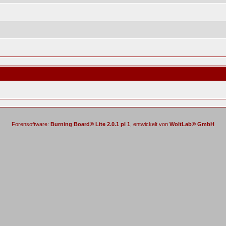
Forensoftware:
Burning Board® Lite 2.0.1 pl 1
, entwickelt von
WoltLab® GmbH