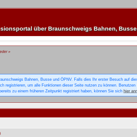
sionsportal über Braunschweigs Bahnen, Buss
ieder
»
raunschweigs Bahnen, Busse und ÖPNV. Falls dies Ihr erster Besuch auf dieser
sich registrieren, um alle Funktionen dieser Seite nutzen zu können. Benutzen
ereits zu einem früheren Zeitpunkt registriert haben, können Sie sich
hier an
)