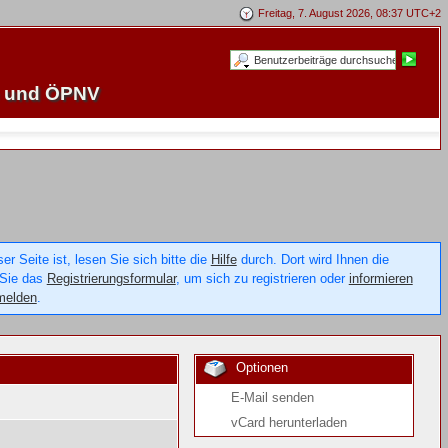
Freitag, 7. August 2026, 08:37 UTC+2
e und ÖPNV
 Seite ist, lesen Sie sich bitte die
Hilfe
durch. Dort wird Ihnen die
 Sie das
Registrierungsformular
, um sich zu registrieren oder
informieren
melden
.
Optionen
E-Mail senden
vCard herunterladen