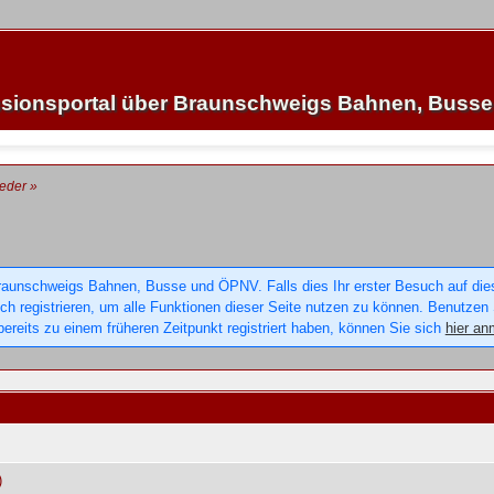
sionsportal über Braunschweigs Bahnen, Buss
ieder
»
raunschweigs Bahnen, Busse und ÖPNV. Falls dies Ihr erster Besuch auf dieser
sich registrieren, um alle Funktionen dieser Seite nutzen zu können. Benutzen
ereits zu einem früheren Zeitpunkt registriert haben, können Sie sich
hier an
)