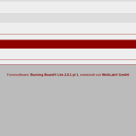
Forensoftware:
Burning Board® Lite 2.0.1 pl 1
, entwickelt von
WoltLab® GmbH