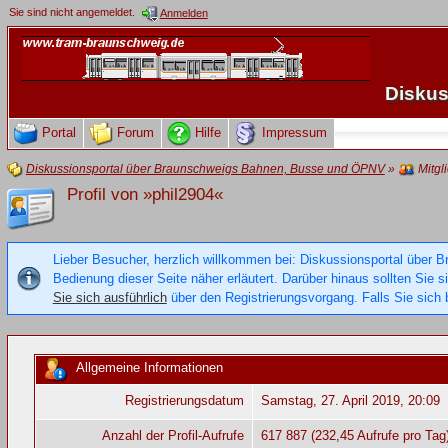
Sie sind nicht angemeldet.
Anmelden
Diskus
Portal
Forum
Hilfe
Impressum
Diskussionsportal über Braunschweigs Bahnen, Busse und ÖPNV
»
Mitgl
Profil von »phil2904«
Lieber Besucher, herzlich willkommen bei: Diskussionsportal über B
Bedienung dieser Seite näher erläutert. Darüber hinaus sollten Sie 
Sie sich ausführlich
über den Registrierungsvorgang. Falls Sie sich b
Allgemeine Informationen
Registrierungsdatum
Samstag, 27. April 2019, 20:09
Anzahl der Profil-Aufrufe
617 887 (232,45 Aufrufe pro Tag