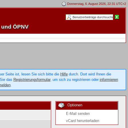
Donnerstag, 6. August 2026, 22:31 UTC+2
e und ÖPNV
 Seite ist, lesen Sie sich bitte die
Hilfe
durch. Dort wird Ihnen die
 Sie das
Registrierungsformular
, um sich zu registrieren oder
informieren
melden
.
Optionen
E-Mail senden
vCard herunterladen