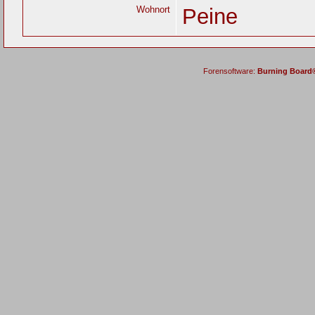
Wohnort
Peine
Forensoftware:
Burning Board® 