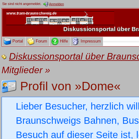
Sie sind nicht angemeldet.
Anmelden
Diskussionsportal über 
Portal
Forum
Hilfe
Impressum
Diskussionsportal über Brau
Mitglieder
»
Profil von »Dome«
Lieber Besucher, herzlich wi
Braunschweigs Bahnen, Busse
Besuch auf dieser Seite ist, 