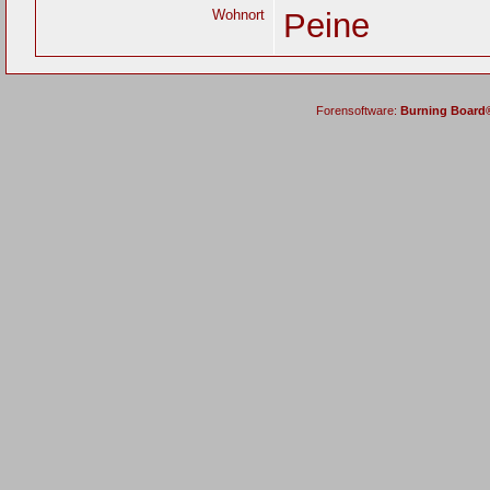
Wohnort
Peine
Forensoftware:
Burning Board® 