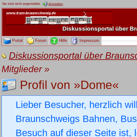
Sie sind nicht angemeldet.
Anmelden
Diskussionsportal über 
Portal
Forum
Hilfe
Impressum
Diskussionsportal über Brau
Mitglieder
»
Profil von »Dome«
Lieber Besucher, herzlich wi
Braunschweigs Bahnen, Busse
Besuch auf dieser Seite ist, 