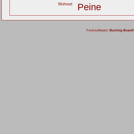
Wohnort
Peine
Forensoftware:
Burning Board® 