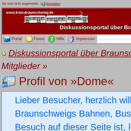
Sie sind nicht angemeldet.
Anmelden
Diskussionsportal über 
Portal
Forum
Hilfe
Impressum
Diskussionsportal über Brau
Mitglieder
»
Profil von »Dome«
Lieber Besucher, herzlich wi
Braunschweigs Bahnen, Busse
Besuch auf dieser Seite ist, 