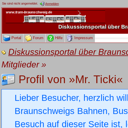
Sie sind nicht angemeldet.
Anmelden
Diskussionsportal über 
Portal
Forum
Hilfe
Impressum
Diskussionsportal über Brau
Mitglieder
»
Profil von »Mr. Ticki«
Lieber Besucher, herzlich wi
Braunschweigs Bahnen, Busse
Besuch auf dieser Seite ist, 