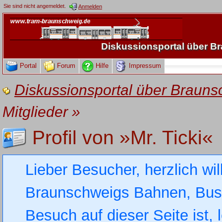
Sie sind nicht angemeldet.
Anmelden
Diskussionsportal über 
Portal
Forum
Hilfe
Impressum
Diskussionsportal über Brau
Mitglieder
»
Profil von »Mr. Ticki«
Lieber Besucher, herzlich wi
Braunschweigs Bahnen, Busse
Besuch auf dieser Seite ist, 