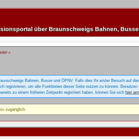
sionsportal über Braunschweigs Bahnen, Buss
ieder
»
raunschweigs Bahnen, Busse und ÖPNV. Falls dies Ihr erster Besuch auf dieser
sich registrieren, um alle Funktionen dieser Seite nutzen zu können. Benutzen
ereits zu einem früheren Zeitpunkt registriert haben, können Sie sich
hier an
ki« zugänglich.