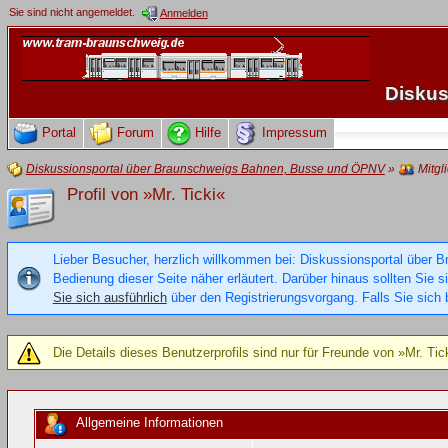
Sie sind nicht angemeldet.
Anmelden
Diskus
Portal
Forum
Hilfe
Impressum
Diskussionsportal über Braunschweigs Bahnen, Busse und ÖPNV
»
Mitgl
Profil von »Mr. Ticki«
Lieber Besucher, herzlich willkommen bei: Diskussionsportal über B
Bedienung dieser Seite näher erläutert. Darüber hinaus sollten Sie 
Sie sich ausführlich
über den Registrierungsvorgang. Falls Sie sich b
Die Details dieses Benutzerprofils sind nur für Freunde von »Mr. Tic
Allgemeine Informationen