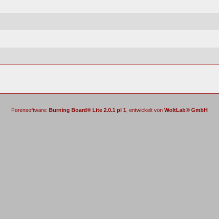
Forensoftware:
Burning Board® Lite 2.0.1 pl 1
, entwickelt von
WoltLab® GmbH