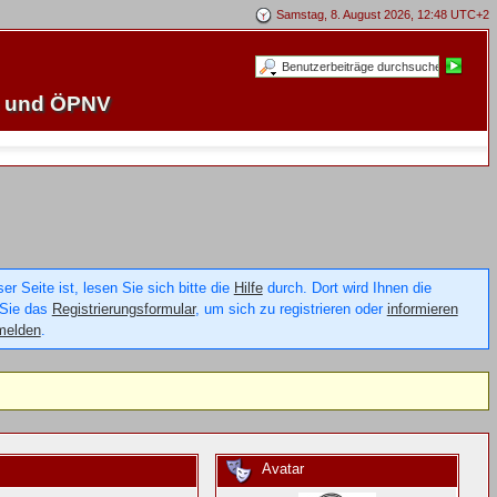
Samstag, 8. August 2026, 12:48 UTC+2
e und ÖPNV
 Seite ist, lesen Sie sich bitte die
Hilfe
durch. Dort wird Ihnen die
 Sie das
Registrierungsformular
, um sich zu registrieren oder
informieren
melden
.
Avatar