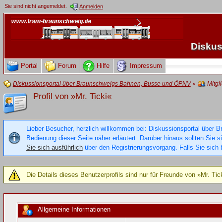
Sie sind nicht angemeldet.
Anmelden
Diskus
Portal
Forum
Hilfe
Impressum
Diskussionsportal über Braunschweigs Bahnen, Busse und ÖPNV
»
Mitgl
Profil von »Mr. Ticki«
Lieber Besucher, herzlich willkommen bei: Diskussionsportal über B
Bedienung dieser Seite näher erläutert. Darüber hinaus sollten Sie 
Sie sich ausführlich
über den Registrierungsvorgang. Falls Sie sich b
Die Details dieses Benutzerprofils sind nur für Freunde von »Mr. Tic
Allgemeine Informationen