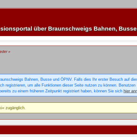
sionsportal über Braunschweigs Bahnen, Buss
ieder
»
raunschweigs Bahnen, Busse und ÖPNV. Falls dies Ihr erster Besuch auf dieser
sich registrieren, um alle Funktionen dieser Seite nutzen zu können. Benutzen
ereits zu einem früheren Zeitpunkt registriert haben, können Sie sich
hier an
ki« zugänglich.