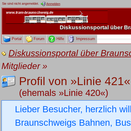
Sie sind nicht angemeldet.
Anmelden
Diskussionsportal über 
Portal
Forum
Hilfe
Impressum
Diskussionsportal über Brau
Mitglieder
»
Profil von »Linie 421«
(ehemals »Linie 420«)
Lieber Besucher, herzlich wi
Braunschweigs Bahnen, Busse