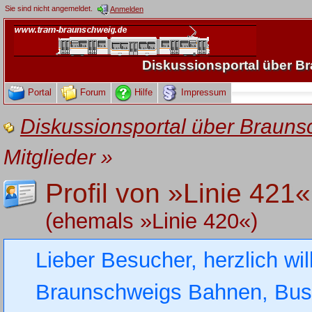
Sie sind nicht angemeldet.
Anmelden
Diskussionsportal über 
Portal
Forum
Hilfe
Impressum
Diskussionsportal über Brau
Mitglieder
»
Profil von »Linie 421«
(ehemals »Linie 420«)
Lieber Besucher, herzlich wi
Braunschweigs Bahnen, Busse