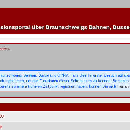
sionsportal über Braunschweigs Bahnen, Buss
ieder
»
raunschweigs Bahnen, Busse und ÖPNV. Falls dies Ihr erster Besuch auf dieser
sich registrieren, um alle Funktionen dieser Seite nutzen zu können. Benutzen
ereits zu einem früheren Zeitpunkt registriert haben, können Sie sich
hier an
:00
)