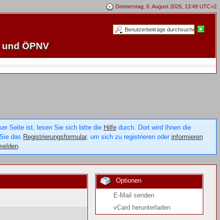
Donnerstag, 6. August 2026, 13:49 UTC+2
e und ÖPNV
 Seite ist, lesen Sie sich bitte die
Hilfe
durch. Dort wird Ihnen die
 Sie das
Registrierungsformular
, um sich zu registrieren oder
informieren
melden
.
Optionen
E-Mail senden
vCard herunterladen