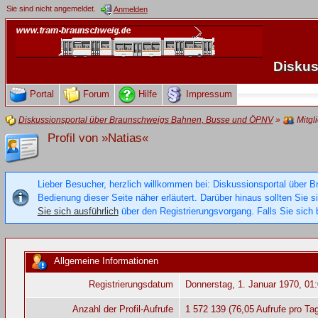
Sie sind nicht angemeldet.
Anmelden
Diskus
Portal
Forum
Hilfe
Impressum
Diskussionsportal über Braunschweigs Bahnen, Busse und ÖPNV
»
Mitgl
Profil von »Natias«
Lieber Besucher, herzlich willkommen bei: Diskussionsportal über B
Bedienung dieser Seite näher erläutert. Darüber hinaus sollten Sie 
Sie sich ausführlich
über den Registrierungsvorgang. Falls Sie sich b
Allgemeine Informationen
Registrierungsdatum
Donnerstag, 1. Januar 1970, 01
Anzahl der Profil-Aufrufe
1 572 139 (76,05 Aufrufe pro Tag