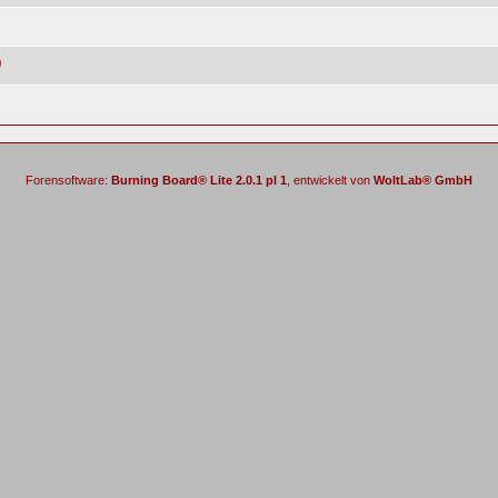
0
Forensoftware:
Burning Board® Lite 2.0.1 pl 1
, entwickelt von
WoltLab® GmbH