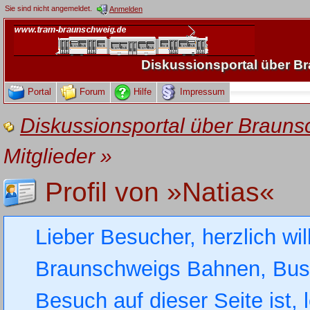
Sie sind nicht angemeldet.
Anmelden
Diskussionsportal über 
Portal
Forum
Hilfe
Impressum
Diskussionsportal über Brau
Mitglieder
»
Profil von »Natias«
Lieber Besucher, herzlich wi
Braunschweigs Bahnen, Busse
Besuch auf dieser Seite ist, 