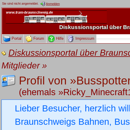
Sie sind nicht angemeldet.
Anmelden
Diskussionsportal über 
Portal
Forum
Hilfe
Impressum
Diskussionsportal über Brau
Mitglieder
»
Profil von »Busspott
(ehemals »Ricky_Minecraft
Lieber Besucher, herzlich wi
Braunschweigs Bahnen, Busse