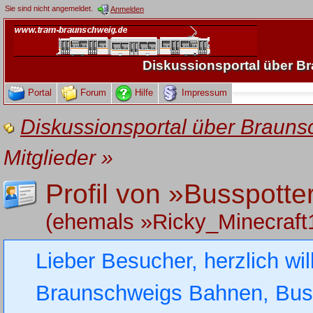
Sie sind nicht angemeldet.
Anmelden
Diskussionsportal über 
Portal
Forum
Hilfe
Impressum
Diskussionsportal über Brau
Mitglieder
»
Profil von »Busspott
(ehemals »Ricky_Minecraft
Lieber Besucher, herzlich wi
Braunschweigs Bahnen, Busse