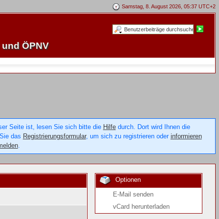
Samstag, 8. August 2026, 05:37 UTC+2
e und ÖPNV
 Seite ist, lesen Sie sich bitte die
Hilfe
durch. Dort wird Ihnen die
 Sie das
Registrierungsformular
, um sich zu registrieren oder
informieren
melden
.
Optionen
E-Mail senden
vCard herunterladen