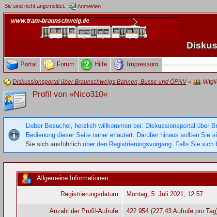
Sie sind nicht angemeldet.
Anmelden
Diskus
Portal
Forum
Hilfe
Impressum
Diskussionsportal über Braunschweigs Bahnen, Busse und ÖPNV
»
Mitgl
Profil von »Nico310«
Lieber Besucher, herzlich willkommen bei: Diskussionsportal über B
Bedienung dieser Seite näher erläutert. Darüber hinaus sollten Sie 
Sie sich ausführlich
über den Registrierungsvorgang. Falls Sie sich b
Allgemeine Informationen
Registrierungsdatum
Montag, 5. Juli 2021, 12:57
Anzahl der Profil-Aufrufe
422 954 (227,43 Aufrufe pro Tag