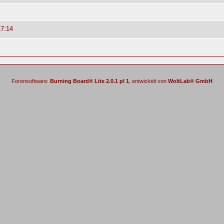
17:14
Forensoftware:
Burning Board® Lite 2.0.1 pl 1
, entwickelt von
WoltLab® GmbH