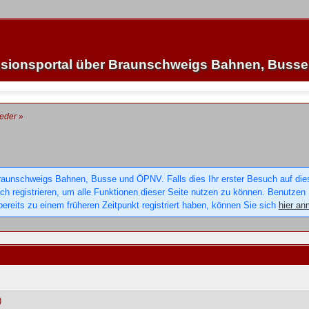
sionsportal über Braunschweigs Bahnen, Buss
ieder
»
raunschweigs Bahnen, Busse und ÖPNV. Falls dies Ihr erster Besuch auf dieser
sich registrieren, um alle Funktionen dieser Seite nutzen zu können. Benutzen
ereits zu einem früheren Zeitpunkt registriert haben, können Sie sich
hier an
)