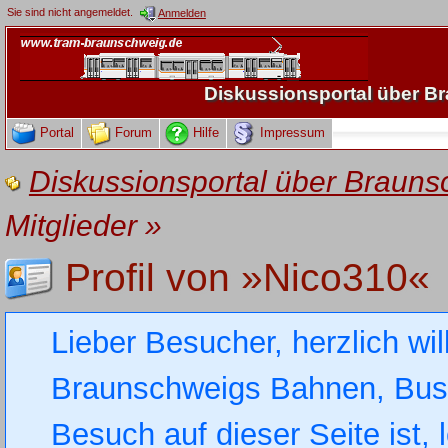
Sie sind nicht angemeldet.
Anmelden
Diskussionsportal über 
Portal
Forum
Hilfe
Impressum
Diskussionsportal über Brau
Mitglieder
»
Profil von »Nico310«
Lieber Besucher, herzlich wi
Braunschweigs Bahnen, Busse
Besuch auf dieser Seite ist, 