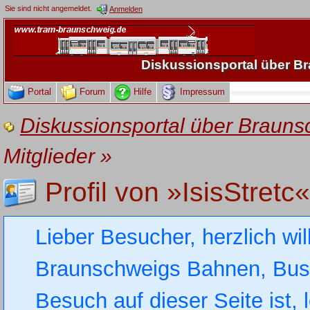
Sie sind nicht angemeldet.
Anmelden
Diskussionsportal über 
Portal
Forum
Hilfe
Impressum
Diskussionsportal über Brau
Mitglieder
»
Profil von »IsisStretc«
Lieber Besucher, herzlich wi
Braunschweigs Bahnen, Busse
Besuch auf dieser Seite ist, 