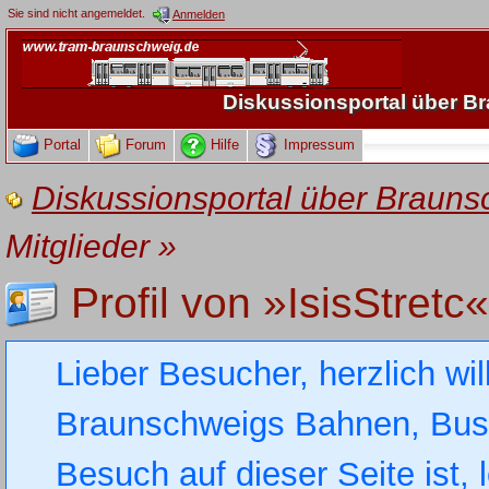
Sie sind nicht angemeldet.
Anmelden
Diskussionsportal über 
Portal
Forum
Hilfe
Impressum
Diskussionsportal über Brau
Mitglieder
»
Profil von »IsisStretc«
Lieber Besucher, herzlich wi
Braunschweigs Bahnen, Busse
Besuch auf dieser Seite ist, 