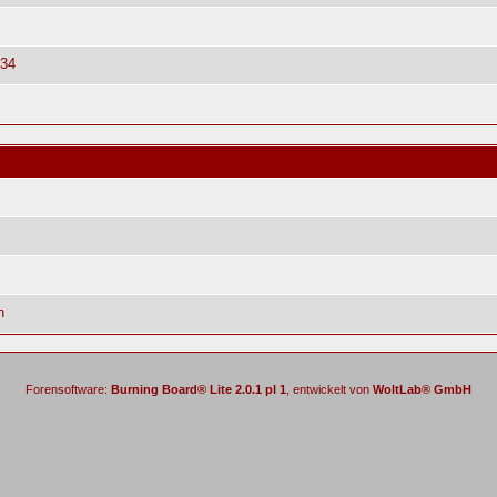
:34
n
Forensoftware:
Burning Board® Lite 2.0.1 pl 1
, entwickelt von
WoltLab® GmbH