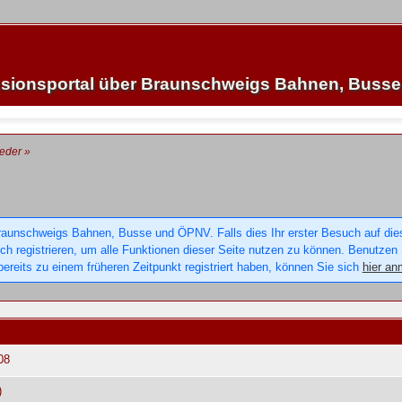
sionsportal über Braunschweigs Bahnen, Buss
ieder
»
raunschweigs Bahnen, Busse und ÖPNV. Falls dies Ihr erster Besuch auf dieser
sich registrieren, um alle Funktionen dieser Seite nutzen zu können. Benutzen
ereits zu einem früheren Zeitpunkt registriert haben, können Sie sich
hier an
08
)