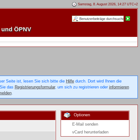
Samstag, 8. August 2026, 14:27 UTC+2
e und ÖPNV
 Seite ist, lesen Sie sich bitte die
Hilfe
durch. Dort wird Ihnen die
 Sie das
Registrierungsformular
, um sich zu registrieren oder
informieren
melden
.
Optionen
E-Mail senden
vCard herunterladen