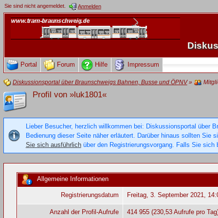
Sie sind nicht angemeldet.
Anmelden
Diskus
Portal
Forum
Hilfe
Impressum
Diskussionsportal über Braunschweigs Bahnen, Busse und ÖPNV
»
Mitgl
Profil von »luk1801«
Lieber Besucher, herzlich willkommen bei: Diskussionsportal über B
Bedienung dieser Seite näher erläutert. Darüber hinaus sollten Sie 
Sie sich ausführlich
über den Registrierungsvorgang. Falls Sie sich b
Allgemeine Informationen
Registrierungsdatum
Freitag, 3. September 2021, 14:
Anzahl der Profil-Aufrufe
414 955 (230,53 Aufrufe pro Tag