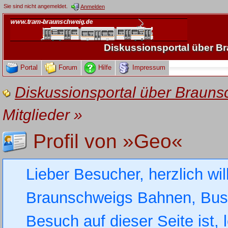
Sie sind nicht angemeldet.
Anmelden
Diskussionsportal über 
Portal
Forum
Hilfe
Impressum
Diskussionsportal über Brau
Mitglieder
»
Profil von »Geo«
Lieber Besucher, herzlich wi
Braunschweigs Bahnen, Busse
Besuch auf dieser Seite ist, 