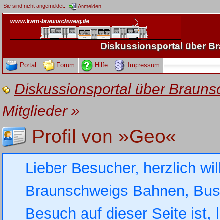
Sie sind nicht angemeldet.
Anmelden
Diskussionsportal über 
Portal
Forum
Hilfe
Impressum
Diskussionsportal über Brau
Mitglieder
»
Profil von »Geo«
Lieber Besucher, herzlich wi
Braunschweigs Bahnen, Busse
Besuch auf dieser Seite ist, 