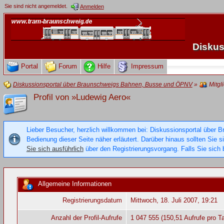
Sie sind nicht angemeldet.
Anmelden
Diskus
Portal
Forum
Hilfe
Impressum
Diskussionsportal über Braunschweigs Bahnen, Busse und ÖPNV
»
Mitgl
Profil von »Ludewig Aero«
Lieber Besucher, herzlich willkommen bei: Diskussionsportal über B
Bedienung dieser Seite näher erläutert. Darüber hinaus sollten Sie 
Sie sich ausführlich
über den Registrierungsvorgang. Falls Sie sich b
Allgemeine Informationen
Registrierungsdatum
Mittwoch, 18. Juli 2007, 19:21
Anzahl der Profil-Aufrufe
1 047 555 (150,51 Aufrufe pro T