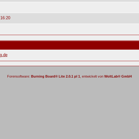
 16:20
g.de
Forensoftware:
Burning Board® Lite 2.0.1 pl 1
, entwickelt von
WoltLab® GmbH