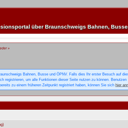
sionsportal über Braunschweigs Bahnen, Buss
ieder
»
raunschweigs Bahnen, Busse und ÖPNV. Falls dies Ihr erster Besuch auf dieser
sich registrieren, um alle Funktionen dieser Seite nutzen zu können. Benutzen
ereits zu einem früheren Zeitpunkt registriert haben, können Sie sich
hier an
ag)