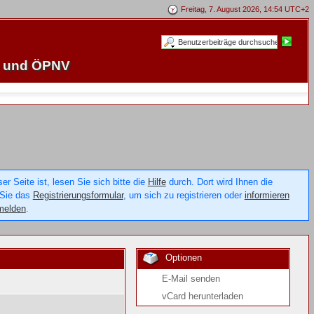
Freitag, 7. August 2026, 14:54 UTC+2
e und ÖPNV
 Seite ist, lesen Sie sich bitte die
Hilfe
durch. Dort wird Ihnen die
 Sie das
Registrierungsformular
, um sich zu registrieren oder
informieren
melden
.
Optionen
E-Mail senden
vCard herunterladen