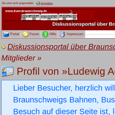
Sie sind nicht angemeldet.
Anmelden
Diskussionsportal über 
Portal
Forum
Hilfe
Impressum
Diskussionsportal über Brau
Mitglieder
»
Profil von »Ludewig 
Lieber Besucher, herzlich wi
Braunschweigs Bahnen, Busse
Besuch auf dieser Seite ist, 