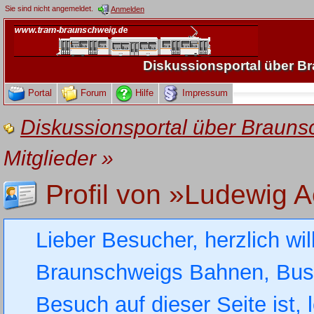
Sie sind nicht angemeldet.
Anmelden
Diskussionsportal über 
Portal
Forum
Hilfe
Impressum
Diskussionsportal über Brau
Mitglieder
»
Profil von »Ludewig 
Lieber Besucher, herzlich wi
Braunschweigs Bahnen, Busse
Besuch auf dieser Seite ist, 