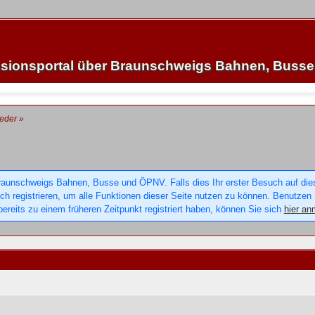
sionsportal über Braunschweigs Bahnen, Buss
ieder
»
raunschweigs Bahnen, Busse und ÖPNV. Falls dies Ihr erster Besuch auf dieser
sich registrieren, um alle Funktionen dieser Seite nutzen zu können. Benutzen
ereits zu einem früheren Zeitpunkt registriert haben, können Sie sich
hier an