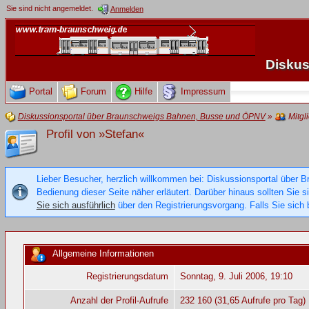
Sie sind nicht angemeldet.
Anmelden
Diskus
Portal
Forum
Hilfe
Impressum
Diskussionsportal über Braunschweigs Bahnen, Busse und ÖPNV
»
Mitgl
Profil von »Stefan«
Lieber Besucher, herzlich willkommen bei: Diskussionsportal über B
Bedienung dieser Seite näher erläutert. Darüber hinaus sollten Sie 
Sie sich ausführlich
über den Registrierungsvorgang. Falls Sie sich b
Allgemeine Informationen
Registrierungsdatum
Sonntag, 9. Juli 2006, 19:10
Anzahl der Profil-Aufrufe
232 160 (31,65 Aufrufe pro Tag)