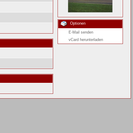
Optionen
E-Mail senden
vCard herunterladen