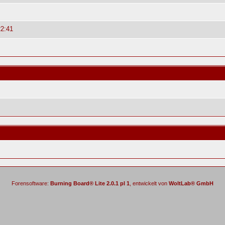
22:41
Forensoftware:
Burning Board® Lite 2.0.1 pl 1
, entwickelt von
WoltLab® GmbH