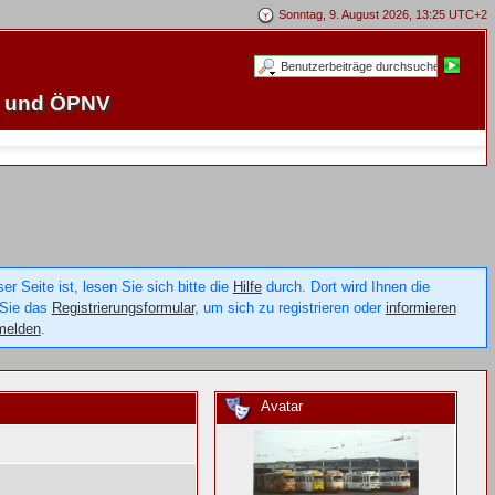
Sonntag, 9. August 2026, 13:25 UTC+2
e und ÖPNV
 Seite ist, lesen Sie sich bitte die
Hilfe
durch. Dort wird Ihnen die
 Sie das
Registrierungsformular
, um sich zu registrieren oder
informieren
melden
.
Avatar