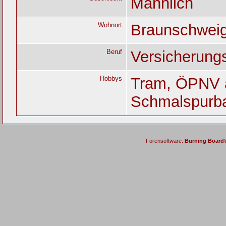
Männlich
Wohnort
Braunschwei
Beruf
Versicherun
Hobbys
Tram, ÖPNV a
Schmalspurb
Forensoftware:
Burning Board® 