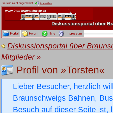
Sie sind nicht angemeldet.
Anmelden
Diskussionsportal über 
Portal
Forum
Hilfe
Impressum
Diskussionsportal über Brau
Mitglieder
»
Profil von »Torsten«
Lieber Besucher, herzlich wi
Braunschweigs Bahnen, Busse
Besuch auf dieser Seite ist, 